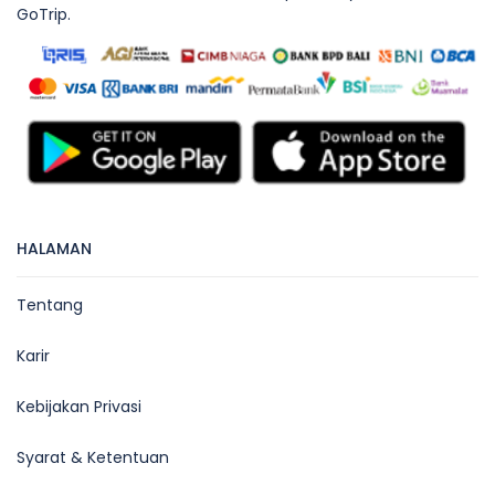
GoTrip.
HALAMAN
Tentang
Karir
Kebijakan Privasi
Syarat & Ketentuan