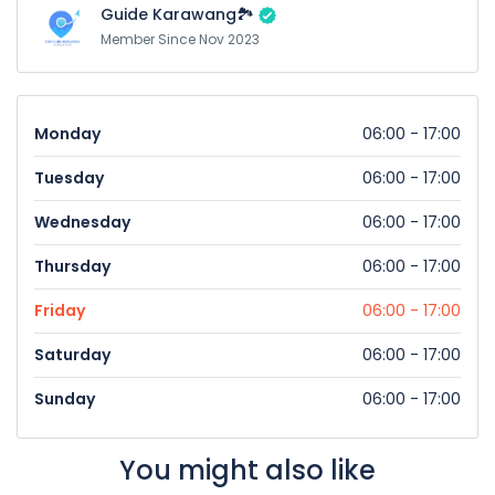
Guide Karawang🏞️
Member Since Nov 2023
Monday
06:00 - 17:00
Tuesday
06:00 - 17:00
Wednesday
06:00 - 17:00
Thursday
06:00 - 17:00
Friday
06:00 - 17:00
Saturday
06:00 - 17:00
Sunday
06:00 - 17:00
You might also like