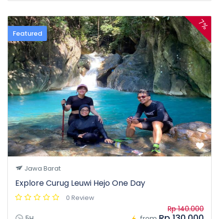
7%
Featured
Jawa Barat
Explore Curug Leuwi Hejo One Day
0 Review
Rp 140.000
Rp 130.000
5H
from