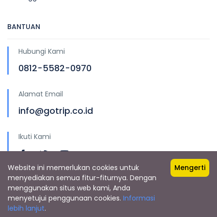
BANTUAN
Hubungi Kami
0812-5582-0970
Alamat Email
info@gotrip.co.id
Ikuti Kami
Website ini memerlukan cookies untuk
Mengerti
menyediakan semua fitur-fiturnya. Dengan
menggunakan situs web kami, Anda
menyetujui penggunaan cookies.
Informasi
Copyright © Gotrip.co.id
lebih lanjut
.
PT. Kaljaya Media Global